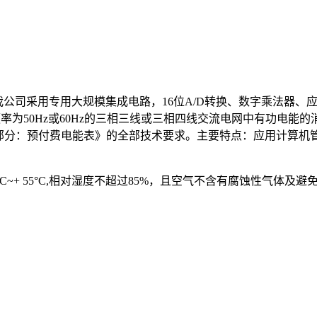
电能表系我公司采用专用大规模集成电路，16位A/D转换、数字乘
0Hz或60Hz的三相三线或三相四线交流电网中有功电能的消耗。产品
售电系统第3部分：预付费电能表》的全部技术要求。主要特点：应用
C~+ 55°C,相对湿度不超过85%，且空气不含有腐蚀性气体及