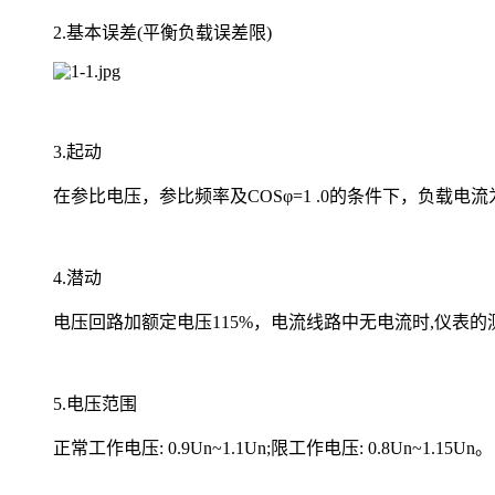
2.基本误差(平衡负载误差限)
3.起动
在参比电压，参比频率及COSφ=1 .0的条件下，负载电流为0.0
4.潜动
电压回路加额定电压115%，电流线路中无电流时,仪表
5.电压范围
正常工作电压: 0.9Un~1.1Un;限工作电压: 0.8Un~1.15Un。