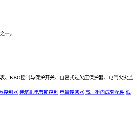
之一。
表、KBO控制与保护开关、自复式过欠压保护器、电气火灾监
泵控制器
建筑机电节能控制
电量传感器
高压柜内成套配件
低